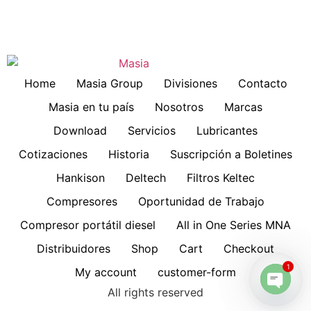
Home
Masia Group
Divisiones
Contacto
Masia en tu país
Nosotros
Marcas
Download
Servicios
Lubricantes
Cotizaciones
Historia
Suscripción a Boletines
Hankison
Deltech
Filtros Keltec
Compresores
Oportunidad de Trabajo
Compresor portátil diesel
All in One Series MNA
Distribuidores
Shop
Cart
Checkout
1
My account
customer-form
All rights reserved
Open 