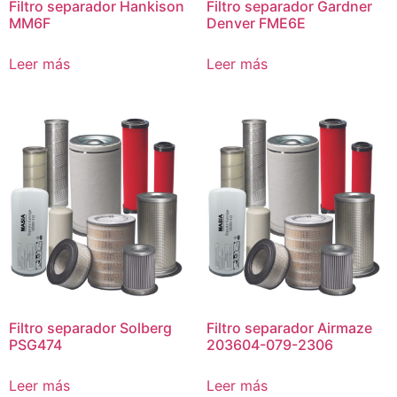
Filtro separador Hankison
Filtro separador Gardner
MM6F
Denver FME6E
Leer más
Leer más
Filtro separador Solberg
Filtro separador Airmaze
PSG474
203604-079-2306
Leer más
Leer más