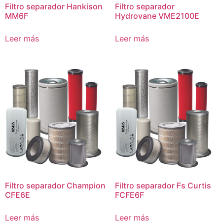
Filtro separador Hankison
Filtro separador
MM6F
Hydrovane VME2100E
Leer más
Leer más
Filtro separador Champion
Filtro separador Fs Curtis
CFE6E
FCFE6F
Leer más
Leer más