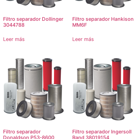
Filtro separador Dollinger
Filtro separador Hankison
3044788
MM6F
Leer más
Leer más
Filtro separador
Filtro separador Ingersoll
Donaldson P53-8600
Rand 38019154