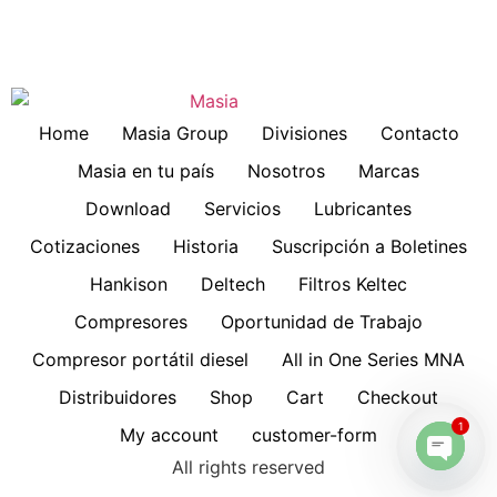
Home
Masia Group
Divisiones
Contacto
Masia en tu país
Nosotros
Marcas
Download
Servicios
Lubricantes
Cotizaciones
Historia
Suscripción a Boletines
Hankison
Deltech
Filtros Keltec
Compresores
Oportunidad de Trabajo
Compresor portátil diesel
All in One Series MNA
Distribuidores
Shop
Cart
Checkout
1
My account
customer-form
All rights reserved
Open 