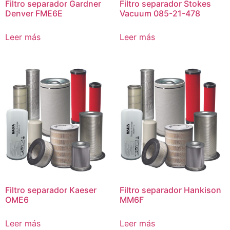
Filtro separador Gardner
Filtro separador Stokes
Denver FME6E
Vacuum 085-21-478
Leer más
Leer más
Filtro separador Kaeser
Filtro separador Hankison
OME6
MM6F
Leer más
Leer más