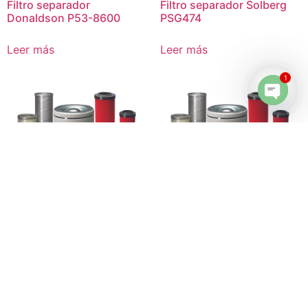
Filtro separador
Filtro separador Solberg
Donaldson P53-8600
PSG474
Leer más
Leer más
1
Open 
Filtro separador Mattei
Filtro separador Drilltech
CR21H30733
003765-004
Leer más
Leer más