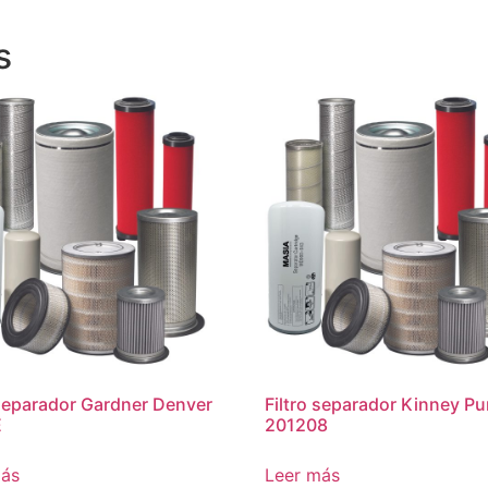
s
 separador Gardner Denver
Filtro separador Kinney P
E
201208
más
Leer más