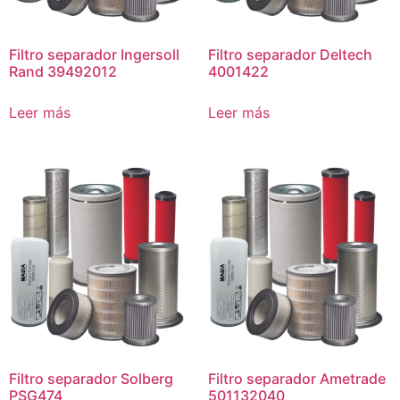
Filtro separador Ingersoll
Filtro separador Deltech
Rand 39492012
4001422
Leer más
Leer más
Filtro separador Solberg
Filtro separador Ametrade
PSG474
501132040