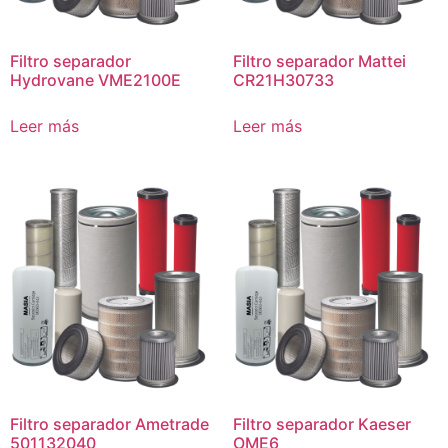
Filtro separador
Filtro separador Mattei
Hydrovane VME2100E
CR21H30733
Leer más
Leer más
Filtro separador Ametrade
Filtro separador Kaeser
501132040
OME6