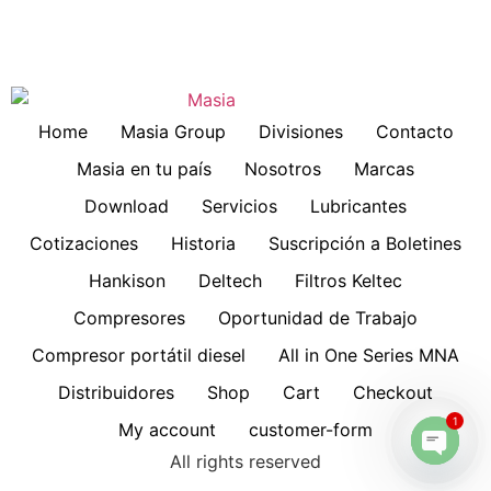
Home
Masia Group
Divisiones
Contacto
Masia en tu país
Nosotros
Marcas
Download
Servicios
Lubricantes
Cotizaciones
Historia
Suscripción a Boletines
Hankison
Deltech
Filtros Keltec
Compresores
Oportunidad de Trabajo
Compresor portátil diesel
All in One Series MNA
Distribuidores
Shop
Cart
Checkout
1
My account
customer-form
All rights reserved
Open 