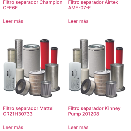
Filtro separador Champion
Filtro separador Airtek
CFE6E
AME-07-E
Leer más
Leer más
Filtro separador Mattei
Filtro separador Kinney
CR21H30733
Pump 201208
Leer más
Leer más