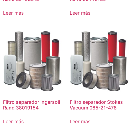
Leer más
Leer más
Filtro separador Ingersoll
Filtro separador Stokes
Rand 38019154
Vacuum 085-21-478
Leer más
Leer más