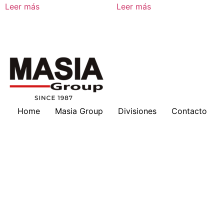
Leer más
Leer más
Home
Masia Group
Divisiones
Contacto
Masia en tu país
Nosotros
Marcas
Download
Servicios
Lubricantes
Cotizaciones
Historia
Suscripción a Boletines
Hankison
Deltech
Filtros Keltec
Compresores
Oportunidad de Trabajo
Compresor portátil diesel
All in One Series MNA