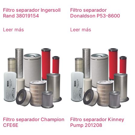
Filtro separador Ingersoll
Filtro separador
Rand 38019154
Donaldson P53-8600
Leer más
Leer más
Filtro separador Champion
Filtro separador Kinney
CFE6E
Pump 201208