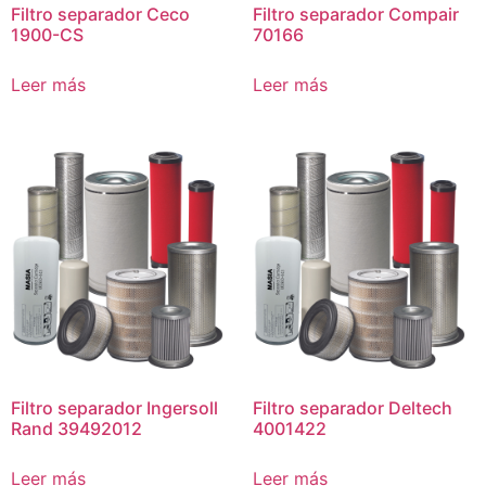
Filtro separador Ceco
Filtro separador Compair
1900-CS
70166
Leer más
Leer más
Filtro separador Ingersoll
Filtro separador Deltech
Rand 39492012
4001422
Leer más
Leer más