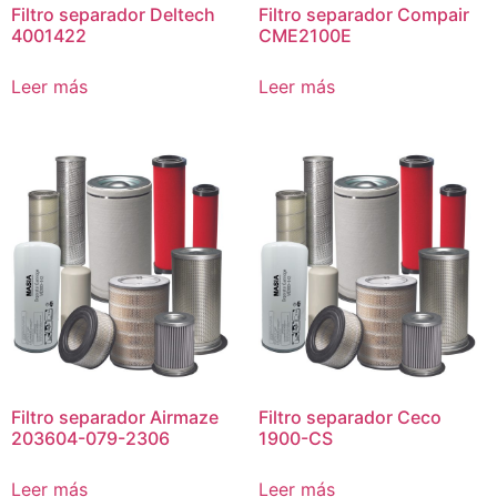
Filtro separador Deltech
Filtro separador Compair
4001422
CME2100E
Leer más
Leer más
Filtro separador Airmaze
Filtro separador Ceco
203604-079-2306
1900-CS
Leer más
Leer más