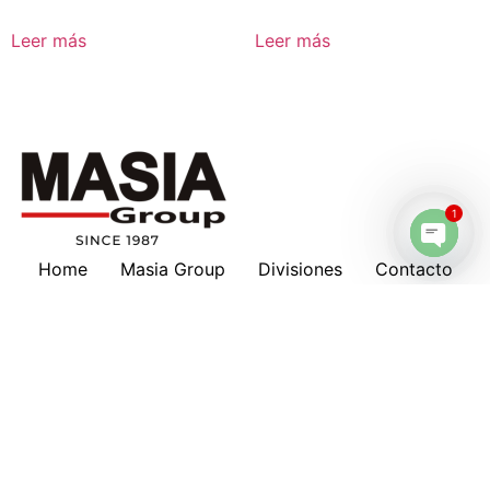
Leer más
Leer más
1
Home
Masia Group
Divisiones
Contacto
Open 
Masia en tu país
Nosotros
Marcas
Download
Servicios
Lubricantes
Cotizaciones
Historia
Suscripción a Boletines
Hankison
Deltech
Filtros Keltec
Compresores
Oportunidad de Trabajo