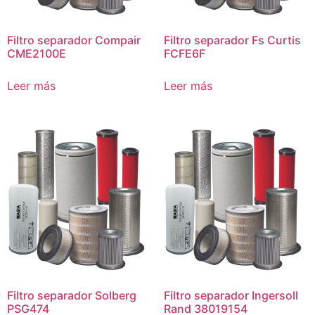
Filtro separador Compair
Filtro separador Fs Curtis
CME2100E
FCFE6F
Leer más
Leer más
Filtro separador Solberg
Filtro separador Ingersoll
PSG474
Rand 38019154