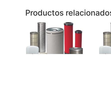
Productos relacionado
Filtro separador Kinney Pump
Filtro
201208
VME2
Leer más
Leer 