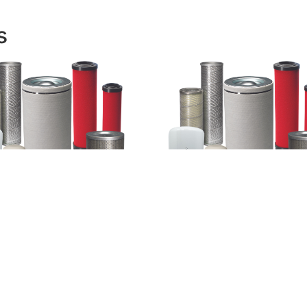
s
 separador Hydrovane
Filtro separador Kaeser O
100E
Leer más
más