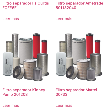
Filtro separador Fs Curtis
Filtro separador Ametrade
FCFE6F
501132040
Leer más
Leer más
Filtro separador Kinney
Filtro separador Mattei
Pump 201208
30733
Leer más
Leer más