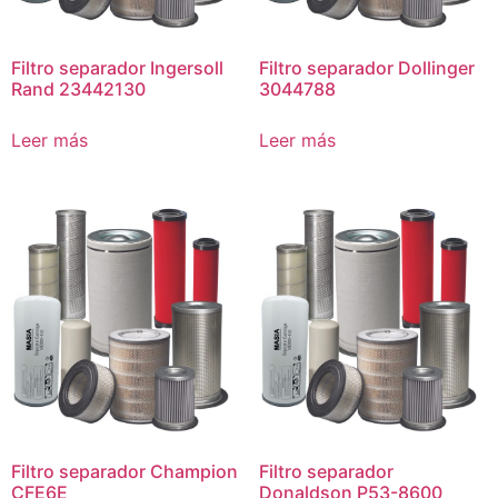
Filtro separador Ingersoll
Filtro separador Dollinger
Rand 23442130
3044788
Leer más
Leer más
Filtro separador Champion
Filtro separador
CFE6E
Donaldson P53-8600