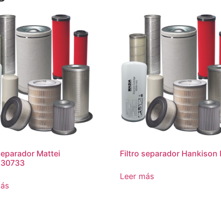
 separador Mattei
Filtro separador Hankiso
30733
Leer más
más