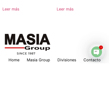
Leer más
Leer más
1
Home
Masia Group
Divisiones
Contacto
Open 
Masia en tu país
Nosotros
Marcas
Download
Servicios
Lubricantes
Cotizaciones
Historia
Suscripción a Boletines
Hankison
Deltech
Filtros Keltec
Compresores
Oportunidad de Trabajo