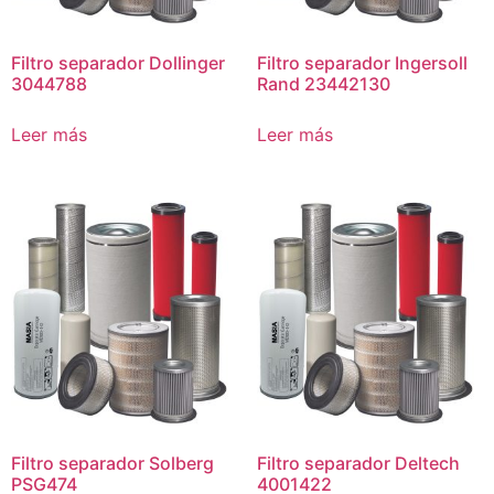
Filtro separador Dollinger
Filtro separador Ingersoll
3044788
Rand 23442130
Leer más
Leer más
Filtro separador Solberg
Filtro separador Deltech
PSG474
4001422