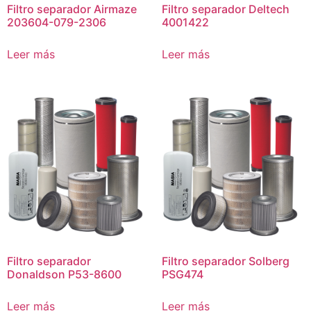
Filtro separador Airmaze
Filtro separador Deltech
203604-079-2306
4001422
Leer más
Leer más
Filtro separador
Filtro separador Solberg
Donaldson P53-8600
PSG474
Leer más
Leer más