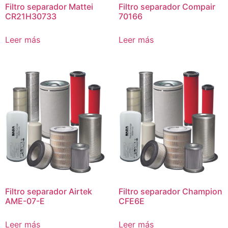
Filtro separador Mattei
Filtro separador Compair
CR21H30733
70166
Leer más
Leer más
Filtro separador Airtek
Filtro separador Champion
AME-07-E
CFE6E
Leer más
Leer más