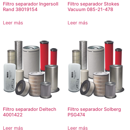
Filtro separador Ingersoll
Filtro separador Stokes
Rand 38019154
Vacuum 085-21-478
Leer más
Leer más
Filtro separador Deltech
Filtro separador Solberg
4001422
PSG474
Leer más
Leer más