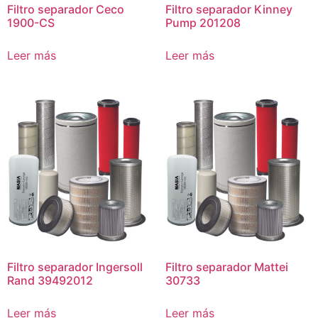
Filtro separador Ceco
Filtro separador Kinney
1900-CS
Pump 201208
Leer más
Leer más
Filtro separador Ingersoll
Filtro separador Mattei
Rand 39492012
30733
Leer más
Leer más