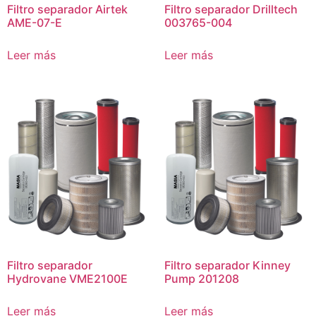
Filtro separador Airtek
Filtro separador Drilltech
AME-07-E
003765-004
Leer más
Leer más
Filtro separador
Filtro separador Kinney
Hydrovane VME2100E
Pump 201208
Leer más
Leer más