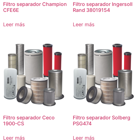
Filtro separador Champion
Filtro separador Ingersoll
CFE6E
Rand 38019154
Leer más
Leer más
Filtro separador Ceco
Filtro separador Solberg
1900-CS
PSG474
Leer más
Leer más