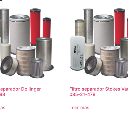
 separador Dollinger
Filtro separador Stokes V
88
085-21-478
más
Leer más