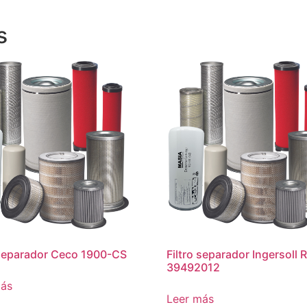
s
 separador Ceco 1900-CS
Filtro separador Ingersoll 
39492012
más
Leer más