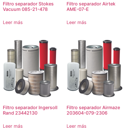
Filtro separador Stokes
Filtro separador Airtek
Vacuum 085-21-478
AME-07-E
Leer más
Leer más
Filtro separador Ingersoll
Filtro separador Airmaze
Rand 23442130
203604-079-2306
Leer más
Leer más