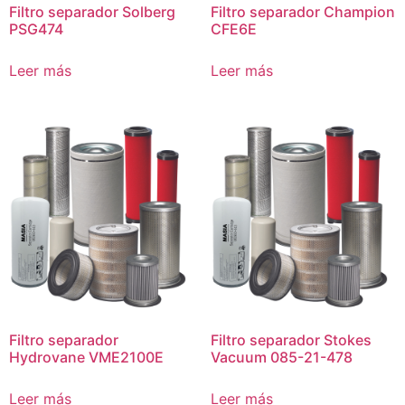
Filtro separador Solberg
Filtro separador Champion
PSG474
CFE6E
Leer más
Leer más
Filtro separador
Filtro separador Stokes
Hydrovane VME2100E
Vacuum 085-21-478
Leer más
Leer más