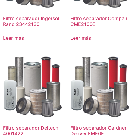
Filtro separador Ingersoll
Filtro separador Compair
Rand 23442130
CME2100E
Leer más
Leer más
Filtro separador Deltech
Filtro separador Gardner
4001422
Denver FME6E