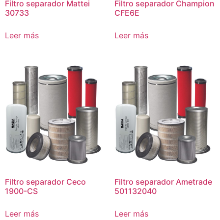
Filtro separador Mattei
Filtro separador Champion
30733
CFE6E
Leer más
Leer más
Filtro separador Ceco
Filtro separador Ametrade
1900-CS
501132040
Leer más
Leer más