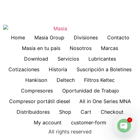
Home
Masia Group
Divisiones
Contacto
Masia en tu país
Nosotros
Marcas
Download
Servicios
Lubricantes
Cotizaciones
Historia
Suscripción a Boletines
Hankison
Deltech
Filtros Keltec
Compresores
Oportunidad de Trabajo
Compresor portátil diesel
All in One Series MNA
Distribuidores
Shop
Cart
Checkout
1
My account
customer-form
All rights reserved
Open 