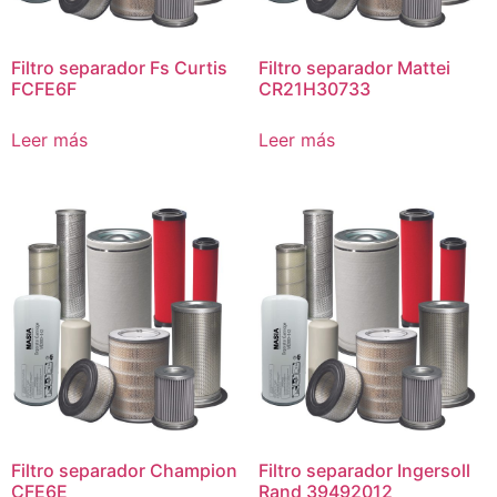
Filtro separador Fs Curtis
Filtro separador Mattei
FCFE6F
CR21H30733
Leer más
Leer más
Filtro separador Champion
Filtro separador Ingersoll
CFE6E
Rand 39492012