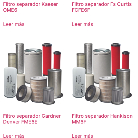
Filtro separador Kaeser
Filtro separador Fs Curtis
OME6
FCFE6F
Leer más
Leer más
Filtro separador Gardner
Filtro separador Hankison
Denver FME6E
MM6F
Leer más
Leer más