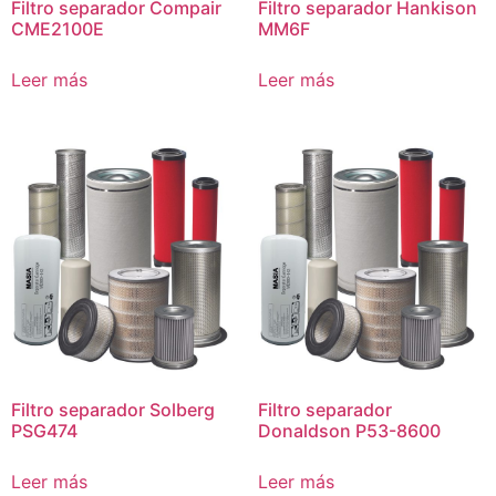
Filtro separador Compair
Filtro separador Hankison
CME2100E
MM6F
Leer más
Leer más
Filtro separador Solberg
Filtro separador
PSG474
Donaldson P53-8600
Leer más
Leer más