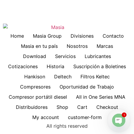
Home
Masia Group
Divisiones
Contacto
Masia en tu país
Nosotros
Marcas
Download
Servicios
Lubricantes
Cotizaciones
Historia
Suscripción a Boletines
Hankison
Deltech
Filtros Keltec
Compresores
Oportunidad de Trabajo
Compresor portátil diesel
All in One Series MNA
Distribuidores
Shop
Cart
Checkout
1
My account
customer-form
All rights reserved
Open 