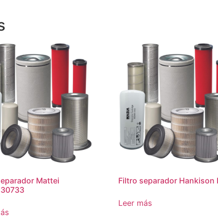
s
 separador Mattei
Filtro separador Hankiso
30733
Leer más
más