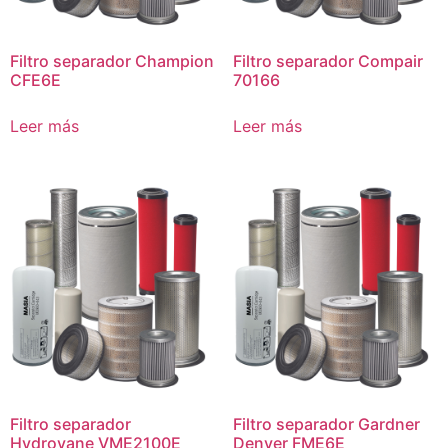
Filtro separador Champion
Filtro separador Compair
CFE6E
70166
Leer más
Leer más
Filtro separador
Filtro separador Gardner
Hydrovane VME2100E
Denver FME6E