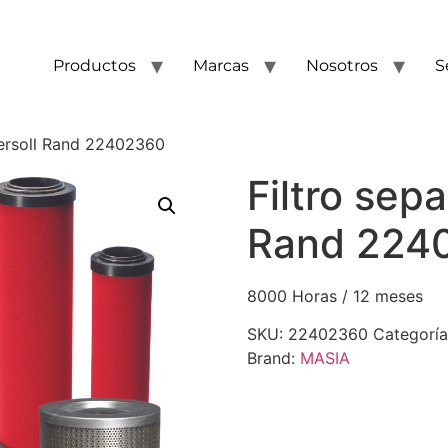
Productos
Marcas
Nosotros
S
gersoll Rand 22402360
Filtro sep
Rand 224
8000 Horas / 12 meses
SKU:
22402360
Categorí
Brand:
MASIA