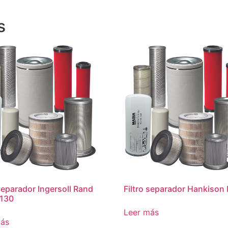
s
 separador Ingersoll Rand
Filtro separador Hankiso
130
Leer más
más