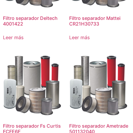
Filtro separador Deltech
Filtro separador Mattei
4001422
CR21H30733
Leer más
Leer más
Filtro separador Fs Curtis
Filtro separador Ametrade
FCFE6F
501132040