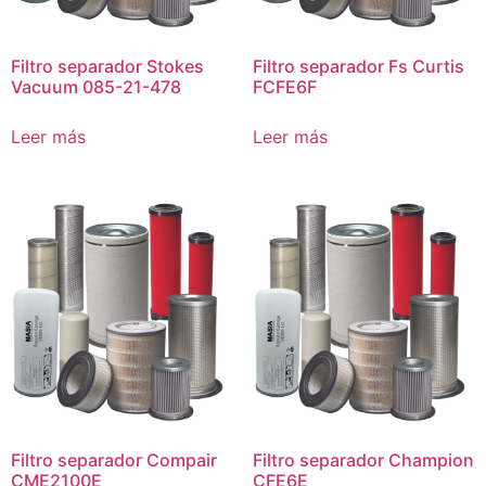
Filtro separador Stokes
Filtro separador Fs Curtis
Vacuum 085-21-478
FCFE6F
Leer más
Leer más
Filtro separador Compair
Filtro separador Champion
CME2100E
CFE6E