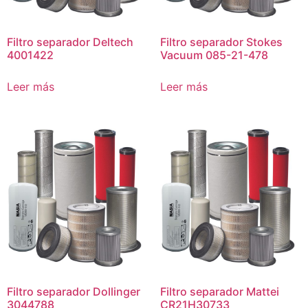
Filtro separador Deltech
Filtro separador Stokes
4001422
Vacuum 085-21-478
Leer más
Leer más
Filtro separador Dollinger
Filtro separador Mattei
3044788
CR21H30733