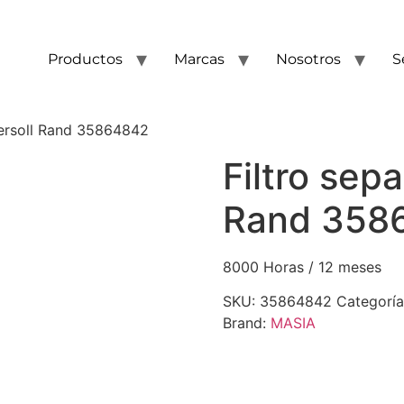
Productos
Marcas
Nosotros
S
gersoll Rand 35864842
Filtro sep
Rand 358
8000 Horas / 12 meses
SKU:
35864842
Categorí
Brand:
MASIA