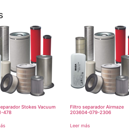
s
 separador Stokes Vacuum
Filtro separador Airmaze
1-478
203604-079-2306
más
Leer más