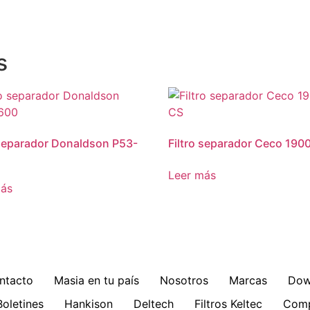
s
 separador Donaldson P53-
Filtro separador Ceco 190
Leer más
más
ntacto
Masia en tu país
Nosotros
Marcas
Dow
Boletines
Hankison
Deltech
Filtros Keltec
Comp