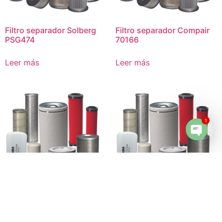
Filtro separador Solberg
Filtro separador Compair
PSG474
70166
Leer más
Leer más
1
Open 
Filtro separador Gardner
Filtro separador Kaeser
Denver FME6E
OME6