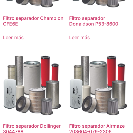
Filtro separador Champion
Filtro separador
CFE6E
Donaldson P53-8600
Leer más
Leer más
Filtro separador Dollinger
Filtro separador Airmaze
3044788
203604-079-2306