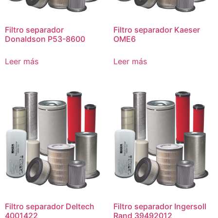
Filtro separador
Filtro separador Kaeser
Donaldson P53-8600
OME6
Leer más
Leer más
Filtro separador Deltech
Filtro separador Ingersoll
4001422
Rand 39492012