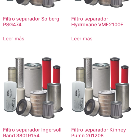
Filtro separador Solberg
Filtro separador
PSG474
Hydrovane VME2100E
Leer más
Leer más
Filtro separador Ingersoll
Filtro separador Kinney
Rand 38019154
Pump 201208