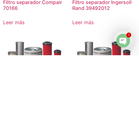
Filtro separador Compair
Filtro separador Ingersoll
70166
Rand 39492012
Leer más
Leer más
1
Open 
Filtro separador Airmaze
Filtro separador
203604-079-2306
Donaldson P53-8600
Leer más
Leer más