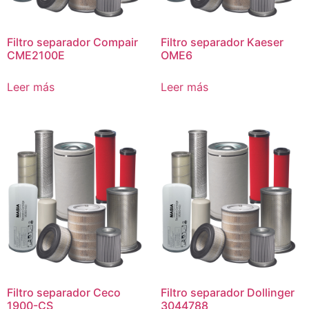
Filtro separador Compair
Filtro separador Kaeser
CME2100E
OME6
Leer más
Leer más
Filtro separador Ceco
Filtro separador Dollinger
1900-CS
3044788