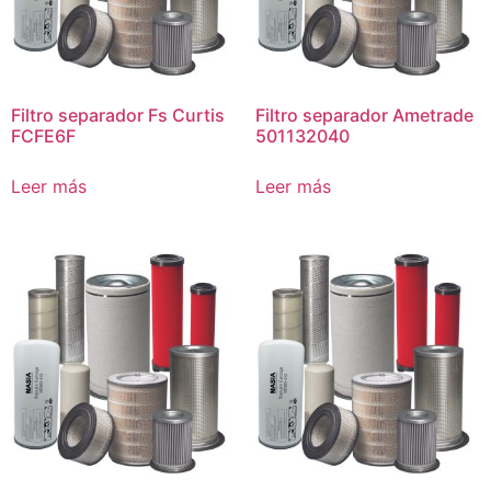
Filtro separador Fs Curtis
Filtro separador Ametrade
FCFE6F
501132040
Leer más
Leer más