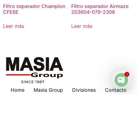
Filtro separador Champion
Filtro separador Airmaze
CFE6E
203604-079-2306
Leer más
Leer más
1
Home
Masia Group
Divisiones
Contacto
Open 
Masia en tu país
Nosotros
Marcas
Download
Servicios
Lubricantes
Cotizaciones
Historia
Suscripción a Boletines
Hankison
Deltech
Filtros Keltec