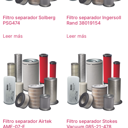
Filtro separador Solberg
Filtro separador Ingersoll
PSG474
Rand 38019154
Leer más
Leer más
Filtro separador Airtek
Filtro separador Stokes
AME-07-E
Vacuum 085-21-478